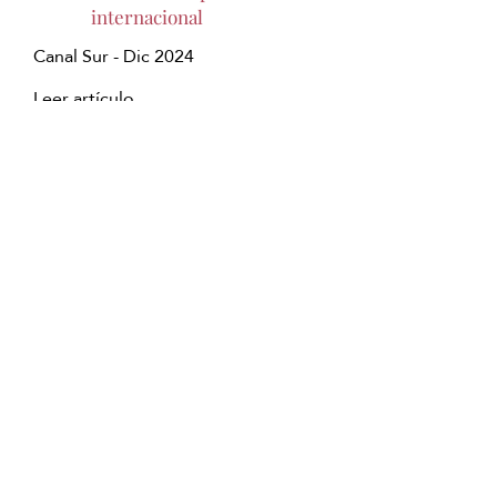
internacional
Canal Sur - Dic 2024
Leer artículo
Japanese Head Spa -
nuevo planazo en
Madrid -
"Enamorados
de Madrid"
Tele Madrid - 11/01/2025
Ver programa
Copyright © Japanese Head Spa