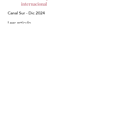
internacional
Canal Sur - Dic 2024
Leer artículo
Japanese Head Spa -
nuevo planazo en
Madrid -
"Enamorados
de Madrid"
Tele Madrid - 11/01/2025
Ver programa
Copyright © Japanese Head Spa