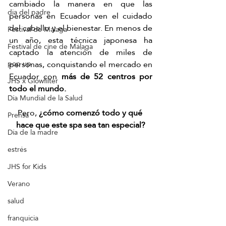
cambiado la manera en que las 
dia del padre
personas en Ecuador ven el cuidado 
del cabello y el bienestar. En menos de 
Festival de Málaga
un año, esta técnica japonesa ha 
Festival de cine de Málaga
captado la atención de miles de 
personas, conquistando el mercado en 
pop up
Ecuador con 
más de 52 centros por 
JHS x Glowfilter
todo el mundo.
Día Mundial de la Salud
Pero, 
¿cómo comenzó todo y qué 
Prensa
hace que este spa sea tan especial?
Día de la madre
estrés
JHS for Kids
Verano
salud
franquicia