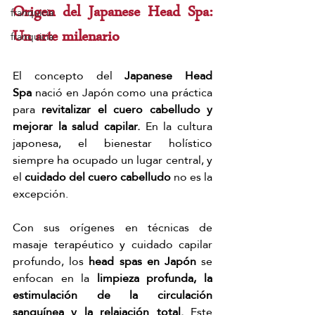
Origen del Japanese Head Spa: 
franquicia
Un arte milenario
franquicia
El concepto del 
Japanese Head 
Spa
 nació en Japón como una práctica 
para 
revitalizar el cuero cabelludo y 
mejorar la salud capilar. 
En la cultura 
japonesa, el bienestar holístico 
siempre ha ocupado un lugar central, y 
el 
cuidado del cuero cabelludo
 no es la 
excepción.
Con sus orígenes en técnicas de 
masaje terapéutico y cuidado capilar 
profundo, los 
head spas en Japón
 se 
enfocan en la 
limpieza profunda, la 
estimulación de la circulación 
sanguínea y la relajación total. 
Este 