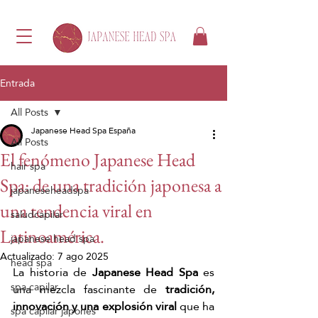
Entrada
All Posts
Japanese Head Spa España
All Posts
El fenómeno Japanese Head
hair spa
Spa: de una tradición japonesa a
japaneseheadspa
una tendencia viral en
saludcapilar
Latinoamérica.
japanese head spa
Actualizado:
7 ago 2025
head spa
La historia de 
Japanese Head Spa
 es 
spa capilar
una mezcla fascinante de 
tradición, 
innovación y una explosión viral
 que ha 
spa capilar japonés