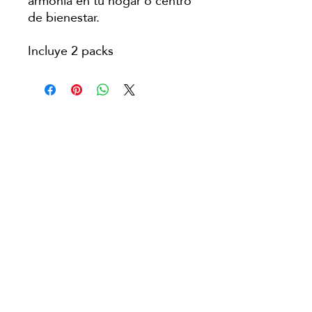
armonía en tu hogar o centro
de bienestar.
Incluye 2 packs
Copyright © Japanese Head Spa
Aviso Legal
Política de Privacidad
Condiciones de Reserva
Política de Cookies
​Área franquiciados​
Contáctanos
ecuador@japaneseheadspa.es