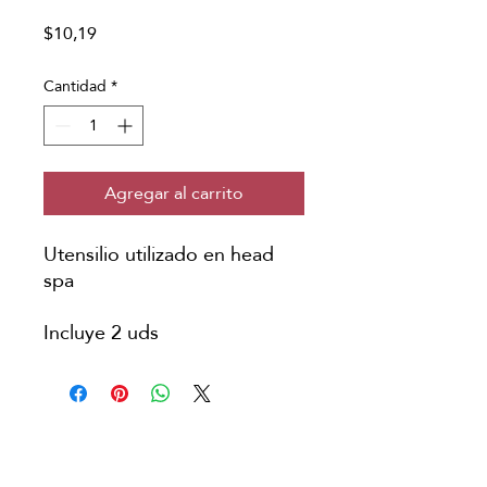
Precio
$10,19
Cantidad
*
Agregar al carrito
Utensilio utilizado en head
spa
Incluye 2 uds
Copyright © Japanese Head Spa
Aviso Legal